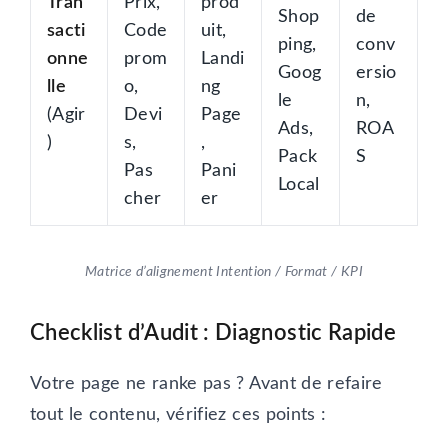
Tran
Prix,
prod
Shop
de
sacti
Code
uit,
ping,
conv
onne
prom
Landi
Goog
ersio
lle
o,
ng
le
n,
(Agir
Devi
Page
Ads,
ROA
)
s,
,
Pack
S
Pas
Pani
Local
cher
er
Matrice d’alignement Intention / Format / KPI
Checklist d’Audit : Diagnostic Rapide
Votre page ne ranke pas ? Avant de refaire
tout le contenu, vérifiez ces points :