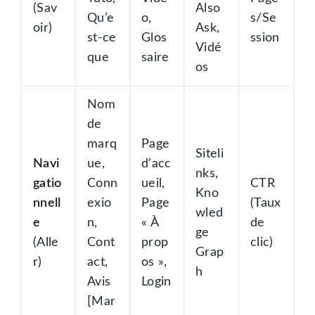
(Sav
Also
Qu’e
o,
s/Se
oir)
Ask,
st-ce
Glos
ssion
Vidé
que
saire
os
Nom
de
marq
Page
Siteli
Navi
ue,
d’acc
nks,
gatio
Conn
ueil,
CTR
Kno
nnell
exio
Page
(Taux
wled
e
n,
« À
de
ge
(Alle
Cont
prop
clic)
Grap
r)
act,
os »,
h
Avis
Login
[Mar