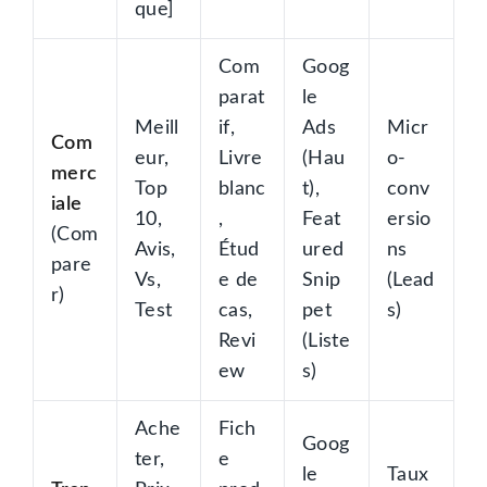
que]
Com
Goog
parat
le
Meill
if,
Ads
Micr
Com
eur,
Livre
(Hau
o-
merc
Top
blanc
t),
conv
iale
10,
,
Feat
ersio
(Com
Avis,
Étud
ured
ns
pare
Vs,
e de
Snip
(Lead
r)
Test
cas,
pet
s)
Revi
(Liste
ew
s)
Ache
Fich
Goog
ter,
e
le
Taux