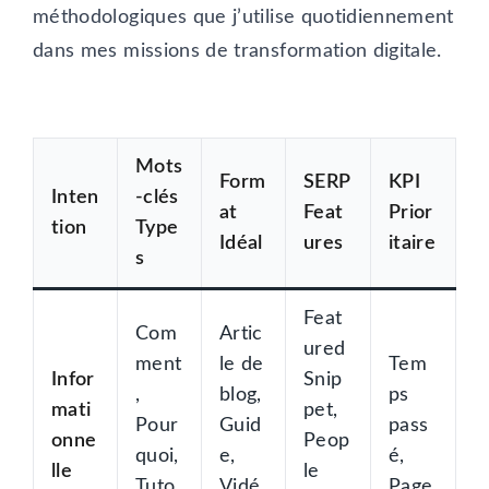
méthodologiques que j’utilise quotidiennement
dans mes missions de transformation digitale.
Mots
Form
SERP
KPI
Inten
-clés
at
Feat
Prior
tion
Type
Idéal
ures
itaire
s
Feat
Com
Artic
ured
ment
le de
Tem
Infor
Snip
,
blog,
ps
mati
pet,
Pour
Guid
pass
onne
Peop
quoi,
e,
é,
lle
le
Tuto,
Vidé
Page