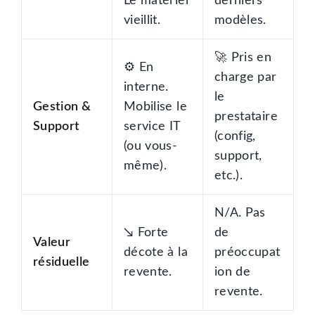
Le matériel
derniers
vieillit.
modèles.
🚀 Pris en
⚙️ En
charge par
interne.
le
Gestion &
Mobilise le
prestataire
Support
service IT
(config,
(ou vous-
support,
même).
etc.).
N/A. Pas
↘️ Forte
de
Valeur
décote à la
préoccupat
résiduelle
revente.
ion de
revente.